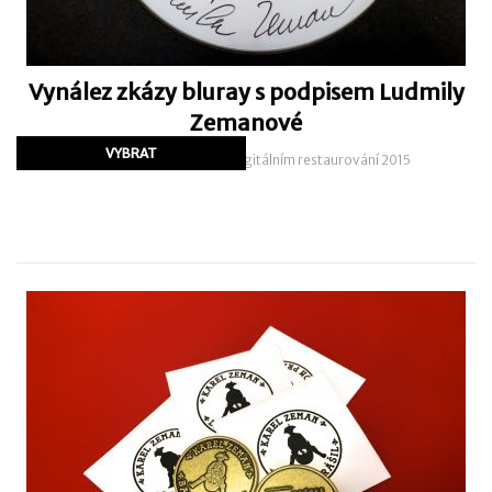
Vynález zkázy bluray s podpisem Ludmily
Zemanové
Bluray Vynález zkázy po digitálním restaurování 2015