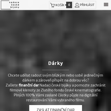
0
PŘIHLÁSIT
KOŠÍK
Dárky
Chcete udělat radost svým blízkým nebo sobě jedinečným
dárkem a zároveň přispět na dobrou věc?
Zašlete
finanční dar
Nadaci české bijáky a pomozte zachránit
filmové klenoty ze Zlatého fondu české kinematografie.
Plných 100% Vámi zaslané částky půjde na digitální
restaurování Vámi vybraného filmu.
ZASLAT FINANČNÍ DAR