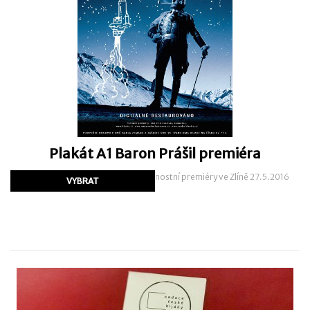
Plakát A1 Baron Prášil premiéra
Plakát A1 vydaný u příležitosti slavnostní premiéry ve Zlíně 27.5.2016