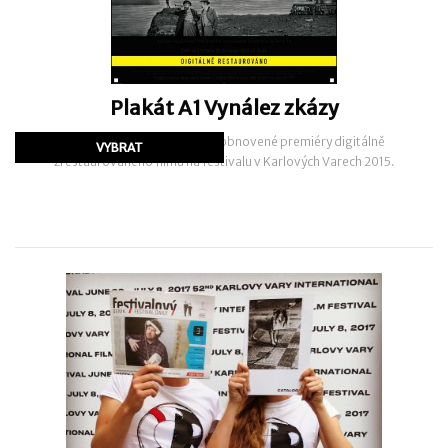
Plakát A1 Vynález zkázy
Plakát vydaný u příležitosti obnovené premiéry digitálně
zrestaurovaného filmu na festivalu v Karlových Varech 2015.