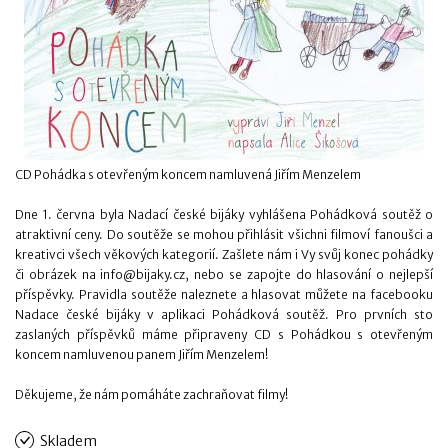
CD Pohádka s otevřeným koncem namluvená Jiřím Menzelem
Dne 1. června byla Nadací české bijáky vyhlášena Pohádková soutěž o
atraktivní ceny. Do soutěže se mohou přihlásit všichni filmoví fanoušci a
kreativci všech věkových kategorií. Zašlete nám i Vy svůj konec pohádky
či obrázek na info@bijaky.cz, nebo se zapojte do hlasování o nejlepší
příspěvky. Pravidla soutěže naleznete a hlasovat můžete na facebooku
Nadace české bijáky v aplikaci Pohádková soutěž. Pro prvních sto
zaslaných příspěvků máme připraveny CD s Pohádkou s otevřeným
koncem namluvenou panem Jiřím Menzelem!
Děkujeme, že nám pomáháte zachraňovat filmy!
Skladem