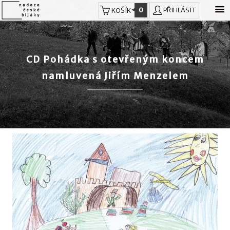
0
PŘIHLÁSIT
KOŠÍK
CD Pohádka s otevřeným koncem
namluvená Jiřím Menzelem