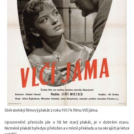
Sběratelský filmový plakát z roku 1957 k filmu Vlčí jáma.
Upozornění: přestože jde o 58 let starý plakát, je v dobrém stavu.
Nicméně plakát byl kdysi přeložen a v místě překladu a na okrajích je lehce