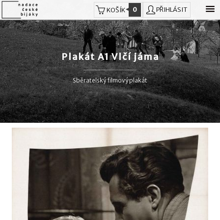
0
PŘIHLÁSIT
KOŠÍK
Plakát A1 Vlčí jáma
Sběratelský filmový plakát