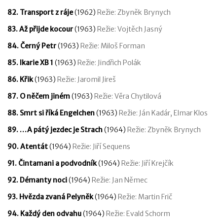
82. Transport z ráje
(1962)
Režie: Zbyněk Brynych
83. Až přijde kocour
(1963)
Režie: Vojtěch Jasný
84. Černý Petr
(1963)
Režie: Miloš Forman
85. Ikarie XB 1
(1963)
Režie: Jindřich Polák
86. Křik
(1963)
Režie: Jaromil Jireš
87. O něčem jiném
(1963)
Režie: Věra Chytilová
88. Smrt si říká Engelchen
(1963)
Režie: Ján Kadár, Elmar Klos
89. …A pátý jezdec je Strach
(1964)
Režie: Zbyněk Brynych
90. Atentát
(1964)
Režie: Jiří Sequens
91. Čintamani a podvodník
(1964)
Režie: Jiří Krejčík
92. Démanty noci
(1964)
Režie: Jan Němec
93. Hvězda zvaná Pelyněk
(1964)
Režie: Martin Frič
94. Každý den odvahu
(1964)
Režie: Evald Schorm