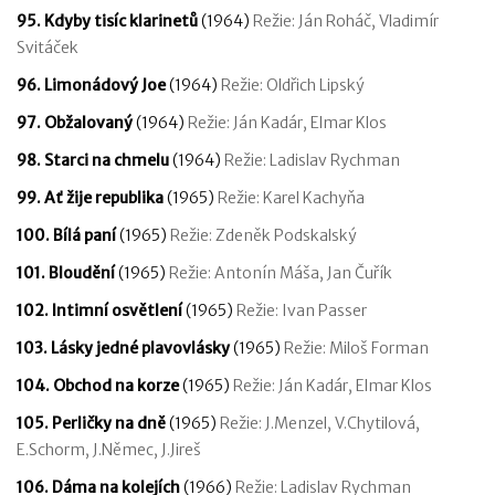
95. Kdyby tisíc klarinetů
(1964)
Režie: Ján Roháč, Vladimír
Svitáček
96. Limonádový Joe
(1964)
Režie: Oldřich Lipský
97. Obžalovaný
(1964)
Režie: Ján Kadár, Elmar Klos
98. Starci na chmelu
(1964)
Režie: Ladislav Rychman
99. Ať žije republika
(1965)
Režie: Karel Kachyňa
100. Bílá paní
(1965)
Režie: Zdeněk Podskalský
101. Bloudění
(1965)
Režie: Antonín Máša, Jan Čuřík
102. Intimní osvětlení
(1965)
Režie: Ivan Passer
103. Lásky jedné plavovlásky
(1965)
Režie: Miloš Forman
104. Obchod na korze
(1965)
Režie: Ján Kadár, Elmar Klos
105. Perličky na dně
(1965)
Režie: J.Menzel, V.Chytilová,
E.Schorm, J.Němec, J.Jireš
106. Dáma na kolejích
(1966)
Režie: Ladislav Rychman