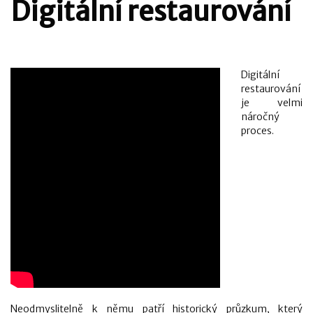
Digitální restaurování
Digitální
restaurování
je velmi
náročný
proces.
Neodmyslitelně k němu patří historický průzkum, který