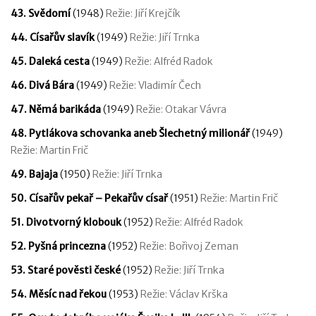
43. Svědomí
(1948)
Režie: Jiří Krejčík
44. Císařův slavík
(1949)
Režie: Jiří Trnka
45. Daleká cesta
(1949)
Režie: Alfréd Radok
46. Divá Bára
(1949)
Režie: Vladimír Čech
47. Němá barikáda
(1949)
Režie: Otakar Vávra
48. Pytlákova schovanka aneb Šlechetný milionář
(1949)
Režie: Martin Frič
49. Bajaja
(1950)
Režie: Jiří Trnka
50. Císařův pekař – Pekařův císař
(1951)
Režie: Martin Frič
51. Divotvorný klobouk
(1952)
Režie: Alfréd Radok
52. Pyšná princezna
(1952)
Režie: Bořivoj Zeman
53. Staré pověsti české
(1952)
Režie: Jiří Trnka
54. Měsíc nad řekou
(1953)
Režie: Václav Krška