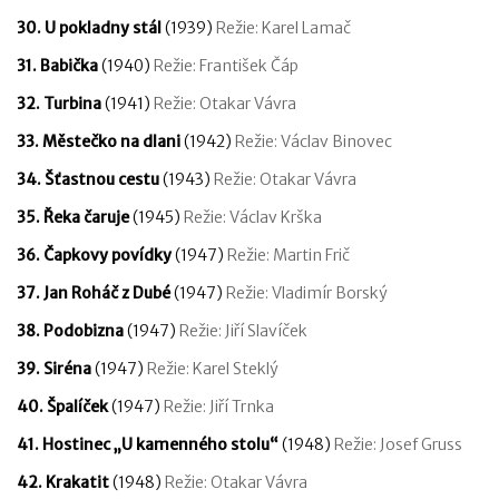
30. U pokladny stál
(1939)
Režie: Karel Lamač
31. Babička
(1940)
Režie: František Čáp
32. Turbina
(1941)
Režie: Otakar Vávra
33. Městečko na dlani
(1942)
Režie: Václav Binovec
34. Šťastnou cestu
(1943)
Režie: Otakar Vávra
35. Řeka čaruje
(1945)
Režie: Václav Krška
36. Čapkovy povídky
(1947)
Režie: Martin Frič
37. Jan Roháč z Dubé
(1947)
Režie: Vladimír Borský
38. Podobizna
(1947)
Režie: Jiří Slavíček
39. Siréna
(1947)
Režie: Karel Steklý
40. Špalíček
(1947)
Režie: Jiří Trnka
41. Hostinec „U kamenného stolu“
(1948)
Režie: Josef Gruss
42. Krakatit
(1948)
Režie: Otakar Vávra