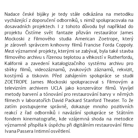
Nadace české bijáky je tedy stále odkázána na metodiku
vycházející z doporučení odborníků, s nimiž spolupracovala na
dosavadních projektech. I z tohoto důvodu byl například do
projektu Čistíme svět fantazie přizván restaurátor James
Mockoski z Filmového studia American Zoetrope, který
je zároveň správcem knihovny filmů Francise Forda Coppoly.
Mezi významné projekty, kterými se zabýval, byla také stavba
filmového archivu s řízenou teplotou a vlhkostí v Rutherfordu,
Kalifornii a zavedení katalogizačního systému archivu pro
sbírky filmů, videozáznamů, zvukových záznamů, rekvizit,
kostýmů a tiskovin. Před zahájením spolupráce se studii
ZOETROPE James Mockoski spolupracoval s Filmovým a
televizním archivem UCLA jako konzervátor filmů. Vyvíjel
metody barvení a tónování pro restaurování barvy v němých
filmech v laboratořích David Packard Stanford Theater. To že
zatím postupujeme správně, dokazuje mnoho pozitivních
reakcí z řad odborníků i navázání spolupráce se Státním
fondem kinematografie, kde vzájemná shoda na metodice
významně přispěla k úspěchu při digitálním restaurování filmu
Ivana Passera Intimní osvětlení.