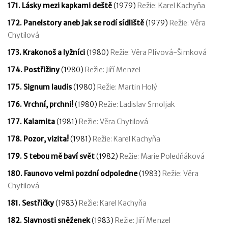
171. Lásky mezi kapkami deště
(1979)
Režie: Karel Kachyňa
172. Panelstory aneb Jak se rodí sídliště
(1979)
Režie: Věra
Chytilová
173. Krakonoš a lyžníci
(1980)
Režie: Věra Plívová-Šimková
174. Postřižiny
(1980)
Režie: Jiří Menzel
175. Signum laudis
(1980)
Režie: Martin Holý
176. Vrchní, prchni!
(1980)
Režie: Ladislav Smoljak
177. Kalamita
(1981)
Režie: Věra Chytilová
178. Pozor, vizita!
(1981)
Režie: Karel Kachyňa
179. S tebou mě baví svět
(1982)
Režie: Marie Poledňáková
180. Faunovo velmi pozdní odpoledne
(1983)
Režie: Věra
Chytilová
181. Sestřičky
(1983)
Režie: Karel Kachyňa
182. Slavnosti sněženek
(1983)
Režie: Jiří Menzel