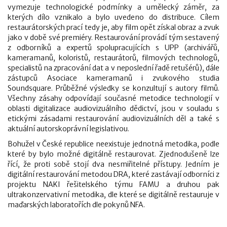
vymezuje technologické podmínky a umělecký záměr, za
kterých dílo vznikalo a bylo uvedeno do distribuce. Cílem
restaurátorských prací tedy je, aby film opět získal obraz a zvuk
jako v době své premiéry. Restaurování provádí tým sestavený
z odborníků a expertů spolupracujících s UPP (archivářů,
kameramanů, koloristů, restaurátorů, filmových technologů,
specialistů na zpracování dat a v neposlední řadě retušérů), dále
zástupců Asociace kameramanů i zvukového studia
Soundsquare. Průběžné výsledky se konzultují s autory filmů.
Všechny zásahy odpovídají současné metodice technologií v
oblasti digitalizace audiovizuálního dědictví, jsou v souladu s
etickými zásadami restaurování audiovizuálních děl a také s
aktuální autorskoprávní legislativou.
Bohužel v České republice neexistuje jednotná metodika, podle
které by bylo možné digitálně restaurovat. Zjednodušeně lze
řící, že proti sobě stojí dva nesmiřitelné přístupy. Jedním je
digitální restaurování metodou DRA, které zastávají odborníci z
projektu NAKI řešitelského týmu FAMU a druhou pak
ultrakonzervativní metodika, dle které se digitálně restauruje v
maďarských laboratořích dle pokynů NFA.