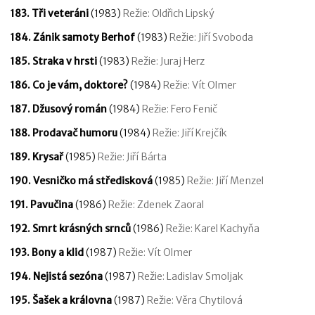
183. Tři veteráni
(1983)
Režie: Oldřich Lipský
184. Zánik samoty Berhof
(1983)
Režie: Jiří Svoboda
185. Straka v hrsti
(1983)
Režie: Juraj Herz
186. Co je vám, doktore?
(1984)
Režie: Vít Olmer
187. Džusový román
(1984)
Režie: Fero Fenič
188. Prodavač humoru
(1984)
Režie: Jiří Krejčík
189. Krysař
(1985)
Režie: Jiří Bárta
190. Vesničko má středisková
(1985)
Režie: Jiří Menzel
191. Pavučina
(1986)
Režie: Zdenek Zaoral
192. Smrt krásných srnců
(1986)
Režie: Karel Kachyňa
193. Bony a klid
(1987)
Režie: Vít Olmer
194. Nejistá sezóna
(1987)
Režie: Ladislav Smoljak
195. Šašek a královna
(1987)
Režie: Věra Chytilová