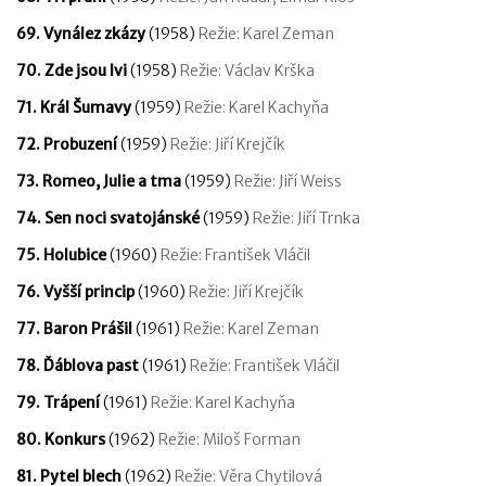
69. Vynález zkázy
(1958)
Režie: Karel Zeman
70. Zde jsou lvi
(1958)
Režie: Václav Krška
71. Král Šumavy
(1959)
Režie: Karel Kachyňa
72. Probuzení
(1959)
Režie: Jiří Krejčík
73. Romeo, Julie a tma
(1959)
Režie: Jiří Weiss
74. Sen noci svatojánské
(1959)
Režie: Jiří Trnka
75. Holubice
(1960)
Režie: František Vláčil
76. Vyšší princip
(1960)
Režie: Jiří Krejčík
77. Baron Prášil
(1961)
Režie: Karel Zeman
78. Ďáblova past
(1961)
Režie: František Vláčil
79. Trápení
(1961)
Režie: Karel Kachyňa
80. Konkurs
(1962)
Režie: Miloš Forman
81. Pytel blech
(1962)
Režie: Věra Chytilová