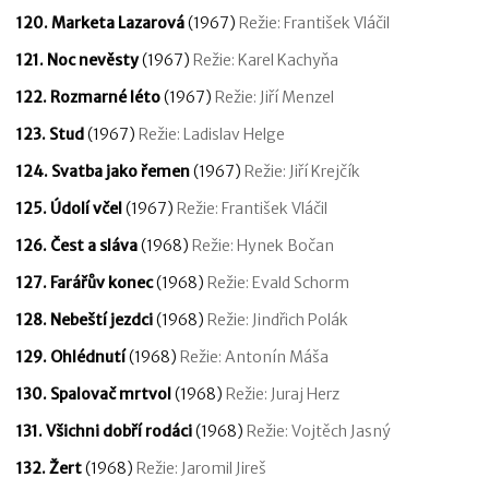
120. Marketa Lazarová
(1967)
Režie: František Vláčil
121. Noc nevěsty
(1967)
Režie: Karel Kachyňa
122. Rozmarné léto
(1967)
Režie: Jiří Menzel
123. Stud
(1967)
Režie: Ladislav Helge
124. Svatba jako řemen
(1967)
Režie: Jiří Krejčík
125. Údolí včel
(1967)
Režie: František Vláčil
126. Čest a sláva
(1968)
Režie: Hynek Bočan
127. Farářův konec
(1968)
Režie: Evald Schorm
128. Nebeští jezdci
(1968)
Režie: Jindřich Polák
129. Ohlédnutí
(1968)
Režie: Antonín Máša
130. Spalovač mrtvol
(1968)
Režie: Juraj Herz
131. Všichni dobří rodáci
(1968)
Režie: Vojtěch Jasný
132. Žert
(1968)
Režie: Jaromil Jireš