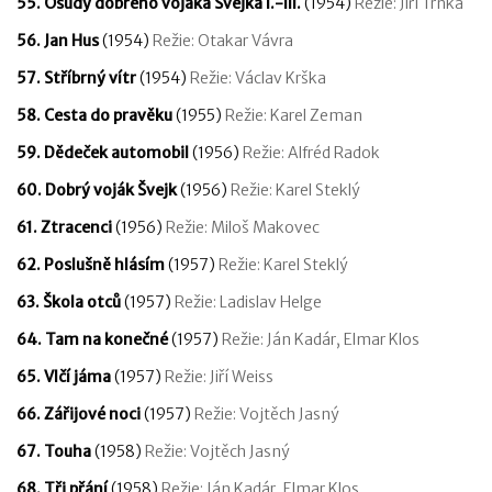
55. Osudy dobrého vojáka Švejka I.-III.
(1954)
Režie: Jiří Trnka
56. Jan Hus
(1954)
Režie: Otakar Vávra
57. Stříbrný vítr
(1954)
Režie: Václav Krška
58. Cesta do pravěku
(1955)
Režie: Karel Zeman
59. Dědeček automobil
(1956)
Režie: Alfréd Radok
60. Dobrý voják Švejk
(1956)
Režie: Karel Steklý
61. Ztracenci
(1956)
Režie: Miloš Makovec
62. Poslušně hlásím
(1957)
Režie: Karel Steklý
63. Škola otců
(1957)
Režie: Ladislav Helge
64. Tam na konečné
(1957)
Režie: Ján Kadár, Elmar Klos
65. Vlčí jáma
(1957)
Režie: Jiří Weiss
66. Zářijové noci
(1957)
Režie: Vojtěch Jasný
67. Touha
(1958)
Režie: Vojtěch Jasný
68. Tři přání
(1958)
Režie: Ján Kadár, Elmar Klos