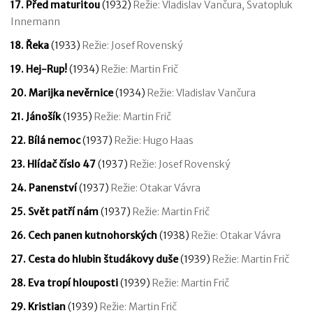
17. Před maturitou
(1932)
Režie: Vladislav Vančura, Svatopluk
Innemann
18. Řeka
(1933)
Režie: Josef Rovenský
19. Hej-Rup!
(1934)
Režie: Martin Frič
20. Marijka nevěrnice
(1934)
Režie: Vladislav Vančura
21. Jánošík
(1935)
Režie: Martin Frič
22. Bílá nemoc
(1937)
Režie: Hugo Haas
23. Hlídač číslo 47
(1937)
Režie: Josef Rovenský
24. Panenství
(1937)
Režie: Otakar Vávra
25. Svět patří nám
(1937)
Režie: Martin Frič
26. Cech panen kutnohorských
(1938)
Režie: Otakar Vávra
27. Cesta do hlubin študákovy duše
(1939)
Režie: Martin Frič
28. Eva tropí hlouposti
(1939)
Režie: Martin Frič
29. Kristian
(1939)
Režie: Martin Frič