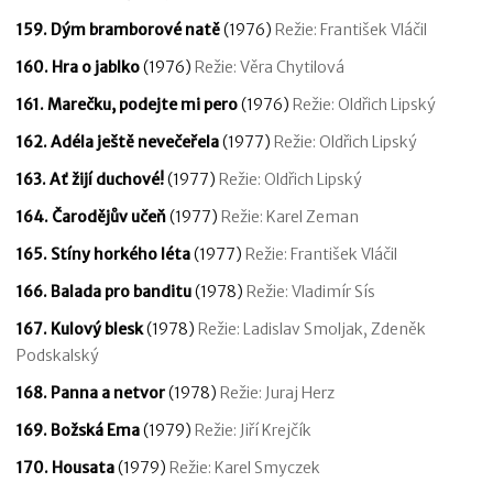
159. Dým bramborové natě
(1976)
Režie: František Vláčil
160. Hra o jablko
(1976)
Režie: Věra Chytilová
161. Marečku, podejte mi pero
(1976)
Režie: Oldřich Lipský
162. Adéla ještě nevečeřela
(1977)
Režie: Oldřich Lipský
163. Ať žijí duchové!
(1977)
Režie: Oldřich Lipský
164. Čarodějův učeň
(1977)
Režie: Karel Zeman
165. Stíny horkého léta
(1977)
Režie: František Vláčil
166. Balada pro banditu
(1978)
Režie: Vladimír Sís
167. Kulový blesk
(1978)
Režie: Ladislav Smoljak, Zdeněk
Podskalský
168. Panna a netvor
(1978)
Režie: Juraj Herz
169. Božská Ema
(1979)
Režie: Jiří Krejčík
170. Housata
(1979)
Režie: Karel Smyczek