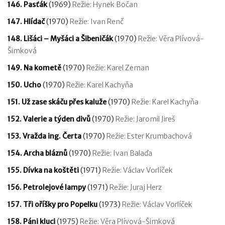
146. Pasťák
(1969)
Režie: Hynek Bočan
147. Hlídač
(1970)
Režie: Ivan Renč
148. Lišáci – Myšáci a Šibeničák
(1970)
Režie: Věra Plívová-
Šimková
149. Na kometě
(1970)
Režie: Karel Zeman
150. Ucho
(1970)
Režie: Karel Kachyňa
151. Už zase skáču přes kaluže
(1970)
Režie: Karel Kachyňa
152. Valerie a týden divů
(1970)
Režie: Jaromil Jireš
153. Vražda ing. Čerta
(1970)
Režie: Ester Krumbachová
154. Archa bláznů
(1970)
Režie: Ivan Balaďa
155. Dívka na koštěti
(1971)
Režie: Václav Vorlíček
156. Petrolejové lampy
(1971)
Režie: Juraj Herz
157. Tři oříšky pro Popelku
(1973)
Režie: Václav Vorlíček
158. Páni kluci
(1975)
Režie: Věra Plívová-Šimková