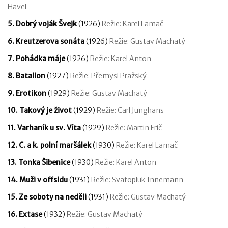
Havel
5. Dobrý voják Švejk
(1926)
Režie: Karel Lamač
6. Kreutzerova sonáta
(1926)
Režie: Gustav Machatý
7. Pohádka máje
(1926)
Režie: Karel Anton
8. Batalion
(1927)
Režie: Přemysl Pražský
9. Erotikon
(1929)
Režie: Gustav Machatý
10. Takový je život
(1929)
Režie: Carl Junghans
11. Varhaník u sv. Víta
(1929)
Režie: Martin Frič
12. C. a k. polní maršálek
(1930)
Režie: Karel Lamač
13. Tonka Šibenice
(1930)
Režie: Karel Anton
14. Muži v offsidu
(1931)
Režie: Svatopluk Innemann
15. Ze soboty na neděli
(1931)
Režie: Gustav Machatý
16. Extase
(1932)
Režie: Gustav Machatý