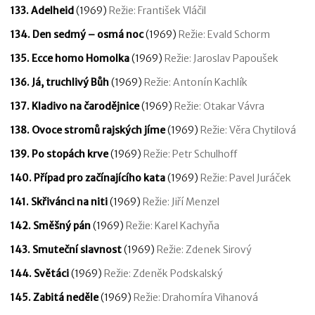
133. Adelheid
(1969)
Režie: František Vláčil
134. Den sedmý – osmá noc
(1969)
Režie: Evald Schorm
135. Ecce homo Homolka
(1969)
Režie: Jaroslav Papoušek
136. Já, truchlivý Bůh
(1969)
Režie: Antonín Kachlík
137. Kladivo na čarodějnice
(1969)
Režie: Otakar Vávra
138. Ovoce stromů rajských jíme
(1969)
Režie: Věra Chytilová
139. Po stopách krve
(1969)
Režie: Petr Schulhoff
140. Případ pro začínajícího kata
(1969)
Režie: Pavel Juráček
141. Skřivánci na niti
(1969)
Režie: Jiří Menzel
142. Směšný pán
(1969)
Režie: Karel Kachyňa
143. Smuteční slavnost
(1969)
Režie: Zdenek Sirový
144. Světáci
(1969)
Režie: Zdeněk Podskalský
145. Zabitá neděle
(1969)
Režie: Drahomíra Vihanová