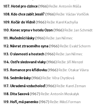
107. Hotel pro cizince
(1966)
Režie: Antonín Máša
108. Kdo chce zabít Jessii?
(1966)
Režie: Václav Vorlíček
109. Kočár do Vídně
(1966)
Režie: Karel Kachyňa
110. Konec srpna v hotelu Ozon
(1966)
Režie: Jan Schmidt
111. Mučedníci lásky
(1966)
Režie: Jan Němec
112. Návrat ztraceného syna
(1966)
Režie: Evald Schorm
113. O slavnosti a hostech
(1966)
Režie: Jan Němec
114. Ostře sledované vlaky
(1966)
Režie: Jiří Menzel
115. Romance pro křídlovku
(1966)
Režie: Otakar Vávra
116. Sedmikrásky
(1966)
Režie: Věra Chytilová
117. Ukradená vzducholoď
(1966)
Režie: Karel Zeman
118. Dita Saxová
(1967)
Režie: Antonín Moskalyk
119. Hoří, má panenko
(1967)
Režie: Miloš Forman