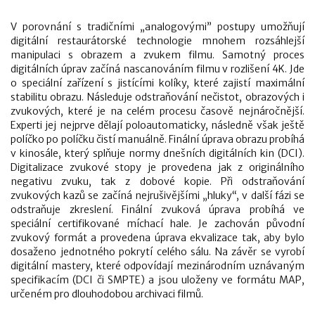
V porovnání s tradičními „analogovými” postupy umožňují
digitální restaurátorské technologie mnohem rozsáhlejší
manipulaci s obrazem a zvukem filmu. Samotný proces
digitálních úprav začíná nascanováním filmu v rozlišení 4K. Jde
o speciální zařízení s jistícími kolíky, které zajistí maximální
stabilitu obrazu. Následuje odstraňování nečistot, obrazových i
zvukových, které je na celém procesu časově nejnáročnější.
Experti jej nejprve dělají poloautomaticky, následně však ještě
políčko po políčku čistí manuálně. Finální úprava obrazu probíhá
v kinosále, který splňuje normy dnešních digitálních kin (DCI).
Digitalizace zvukové stopy je provedena jak z originálního
negativu zvuku, tak z dobové kopie. Při odstraňování
zvukových kazů se začíná nejrušivějšími „hluky“, v další fázi se
odstraňuje zkreslení. Finální zvuková úprava probíhá ve
speciální certifikované míchací hale. Je zachován původní
zvukový formát a provedena úprava ekvalizace tak, aby bylo
dosaženo jednotného pokrytí celého sálu. Na závěr se vyrobí
digitální mastery, které odpovídají mezinárodním uznávaným
specifikacím (DCI či SMPTE) a jsou uloženy ve formátu MAP,
určeném pro dlouhodobou archivaci filmů.