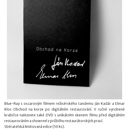
Blue-Ray s oscarovým filmem režisérského tandemu Ján Kadár a Elmar
Klos Obchod na korze po digitálním restaurování. V ručně vyrobené
krabičce naleznete také DVD s unikátním skenem filmu před digitálním
restaurováním a showreel z průběhu restaurátorských prací.
Sběratelská limitovaná edice (50 ks).