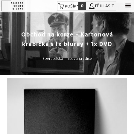
0
PŘIHLÁSIT
KOŠÍK
Obchod na korze - Kartonová
krabička s 1x bluray + 1x DVD
Sběratelská limitovaná edice