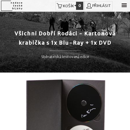
0
PŘIHLÁSIT
KOŠÍK
Všichni Dobří Rodáci - Kartonová
krabička s 1x Blu-Ray + 1x DVD
Sběratelská limitovaná edice