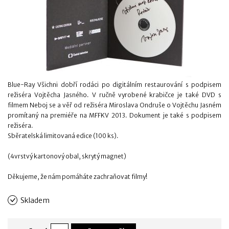
Blue-Ray Všichni dobří rodáci po digitálním restaurování s podpisem
režiséra Vojtěcha Jasného. V ručně vyrobené krabičce je také DVD s
filmem Neboj se a věř od režiséra Miroslava Ondruše o Vojtěchu Jasném
promítaný na premiéře na MFFKV 2013. Dokument je také s podpisem
režiséra.
Sběratelská limitovaná edice (100 ks).
(4vrstvý kartonový obal, skrytý magnet)
Děkujeme, že nám pomáháte zachraňovat filmy!
Skladem