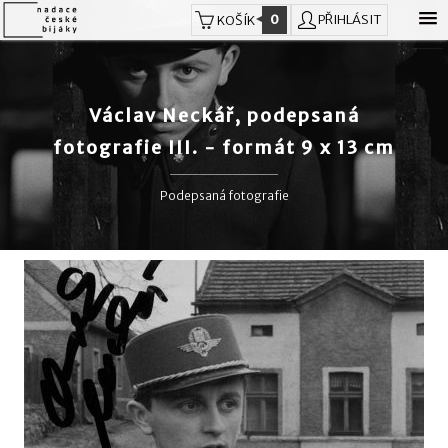
0
PŘIHLÁSIT
KOŠÍK
Václav Neckář, podepsaná
fotografie III. - formát 9 x 13 cm
Podepsaná fotografie