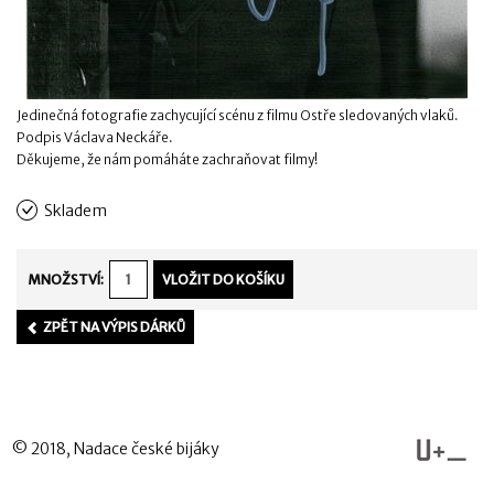
Jedinečná fotografie zachycující scénu z filmu Ostře sledovaných vlaků.
Podpis Václava Neckáře.
Děkujeme, že nám pomáháte zachraňovat filmy!
Skladem
MNOŽSTVÍ:
ZPĚT NA VÝPIS DÁRKŮ
© 2018, Nadace české bijáky