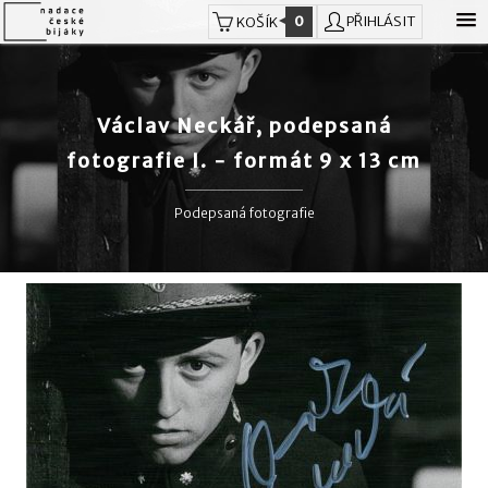
0
PŘIHLÁSIT
KOŠÍK
Václav Neckář, podepsaná
fotografie I. - formát 9 x 13 cm
Podepsaná fotografie