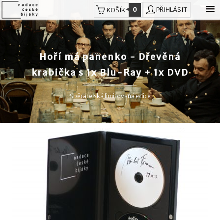
0
PŘIHLÁSIT
KOŠÍK
Hoří má panenko - Dřevěná
krabička s 1x Blu-Ray + 1x DVD
Sběratelská limitovaná edice