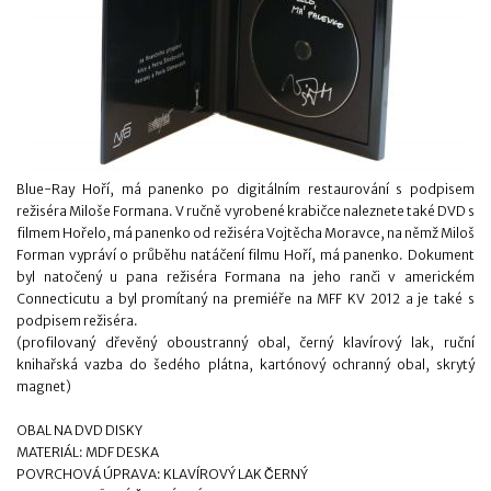
Blue-Ray Hoří, má panenko po digitálním restaurování s podpisem
režiséra Miloše Formana. V ručně vyrobené krabičce naleznete také DVD s
filmem Hořelo, má panenko od režiséra Vojtěcha Moravce, na němž Miloš
Forman vypráví o průběhu natáčení filmu Hoří, má panenko. Dokument
byl natočený u pana režiséra Formana na jeho ranči v americkém
Connecticutu a byl promítaný na premiéře na MFF KV 2012 a je také s
podpisem režiséra.
(profilovaný dřevěný oboustranný obal, černý klavírový lak, ruční
knihařská vazba do šedého plátna, kartónový ochranný obal, skrytý
magnet)
OBAL NA DVD DISKY
MATERIÁL: MDF DESKA
POVRCHOVÁ ÚPRAVA: KLAVÍROVÝ LAK ČERNÝ